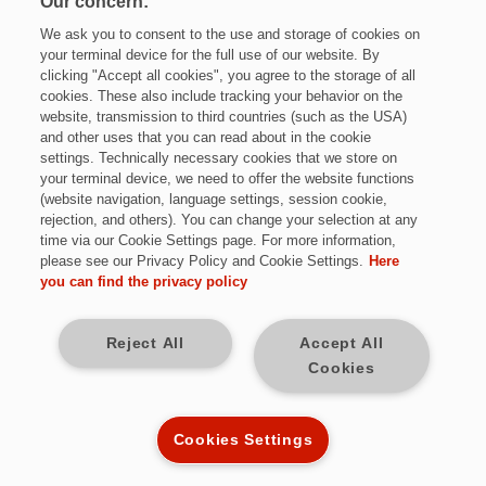
Our concern:
We ask you to consent to the use and storage of cookies on
your terminal device for the full use of our website. By
clicking "Accept all cookies", you agree to the storage of all
cookies. These also include tracking your behavior on the
website, transmission to third countries (such as the USA)
and other uses that you can read about in the cookie
settings. Technically necessary cookies that we store on
your terminal device, we need to offer the website functions
(website navigation, language settings, session cookie,
rejection, and others). You can change your selection at any
time via our Cookie Settings page. For more information,
Das erwartet Sie
please see our Privacy Policy and Cookie Settings.
Here
you can find the privacy policy
In unserer Montage und Produktion sind Sie Teil unserer
Basis, um Produkte für unsere Kunden in höchster Qualität
herzustellen. Darüber hinaus finden Sie weitere
Reject All
Accept All
spannende Arbeitsbereiche in der Fertigungsplanung,
Cookies
Produktionstechnik, Neu- und Umgestaltung von
Arbeitssystemen und der Materialdisposition.
Cookies Settings
Als Teil unserer Logistik stellen Sie sicher, dass unsere
Lieferketten stets in Takt sind und Waren zur rechten Zeit
an den rechten Ort geliefert werden. Dadurch tragen Sie