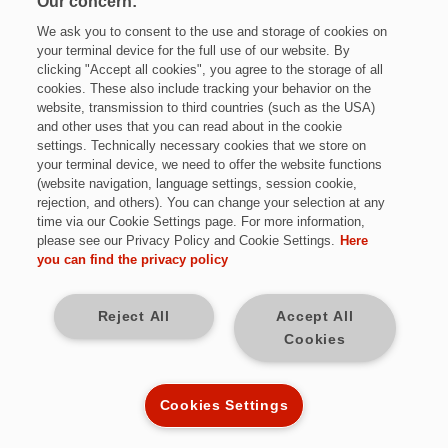
Our concern:
We ask you to consent to the use and storage of cookies on
your terminal device for the full use of our website. By
clicking "Accept all cookies", you agree to the storage of all
cookies. These also include tracking your behavior on the
website, transmission to third countries (such as the USA)
and other uses that you can read about in the cookie
settings. Technically necessary cookies that we store on
your terminal device, we need to offer the website functions
(website navigation, language settings, session cookie,
rejection, and others). You can change your selection at any
time via our Cookie Settings page. For more information,
Das erwartet Sie
please see our Privacy Policy and Cookie Settings.
Here
you can find the privacy policy
Im Bereich Qualitätswesen wartet eine Vielzahl
spannender Aufgaben und Verantwortlichkeiten auf Sie,
die darauf abzielen, die Qualität unserer Produkte,
Reject All
Accept All
Dienstleistungen und Prozessen stets zu gewährleisten
Cookies
und kontinuierlich zu verbessern. Verlässliches
Qualitätsmanagement spielt eine zentrale Rolle bei der
Sicherstellung der Kundenzufriedenheit, der Einhaltung
Cookies Settings
von Standards und Vorschriften sowie der
Effizienzsteigerung. Im Qualitätswesen bei HYDAC
beschäftigen Sie sich je nach Position z. B. mit