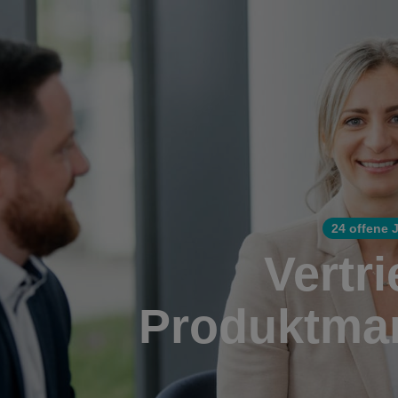
24 offene 
Vertr
Produktma