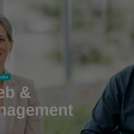
Jobs
ieb &
nagement