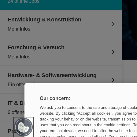
24 offene Jobs
Entwicklung & Konstruktion
Mehr Infos
Forschung & Versuch
Mehr Infos
Hardware- & Softwareentwicklung
Ein offener Job
Our concern:
IT & Digitalisierung
We ask you to consent to the use and storage of cookies
6 offene Jobs
website. By clicking "Accept all cookies", you agree to
tracking your behavior on the website, transmission to
uses that you can read about in the cookie settings. T
Produktion & Logistik
your terminal device, we need to offer the website func
session cookie, rejection, and others). You can change