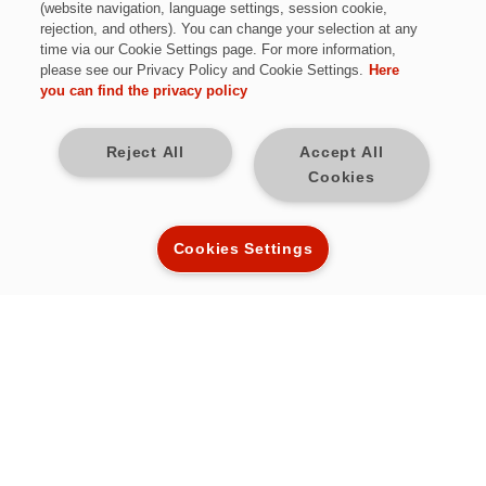
(website navigation, language settings, session cookie,
7 offene Jobs
rejection, and others). You can change your selection at any
time via our Cookie Settings page. For more information,
please see our Privacy Policy and Cookie Settings.
Here
Projekt- & Prozessmanagement
you can find the privacy policy
4 offene Jobs
Reject All
Accept All
Cookies
Einkauf & Disposition
8 offene Jobs
Impr
Cookies Settings
Date
C
Qualitätsmanagement
S
Mehr Infos
*Aus Gründen
besseren Lesba
wird auf die gleic
Marketing
Verwendung 
Sprachformen mä
Mehr Infos
weiblich und d
(m/w/d) im wei
Seitenverlauf ver
Sämtliche
Organisation & Verwaltung
Personenbezeic