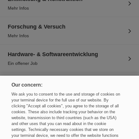
Mehr Infos
Forschung & Versuch
Mehr Infos
Hardware- & Softwareentwicklung
Ein offener Job
IT & Digitalisierung
Our concern:
6 offene Jobs
We ask you to consent to the use and storage of cookies on
your terminal device for the full use of our website. By
clicking "Accept all cookies", you agree to the storage of all
Produktion & Logistik
cookies. These also include tracking your behavior on the
website, transmission to third countries (such as the USA)
13 offene Jobs
and other uses that you can read about in the cookie
settings. Technically necessary cookies that we store on
your terminal device, we need to offer the website functions
Technischer Kundenservice