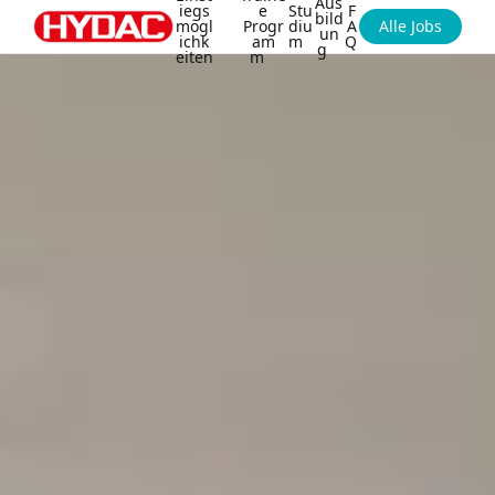
Aus
iegs
e
Stu
F
bild
mögl
Progr
diu
A
Alle Jobs
un
ichk
am
m
Q
g
eiten
m